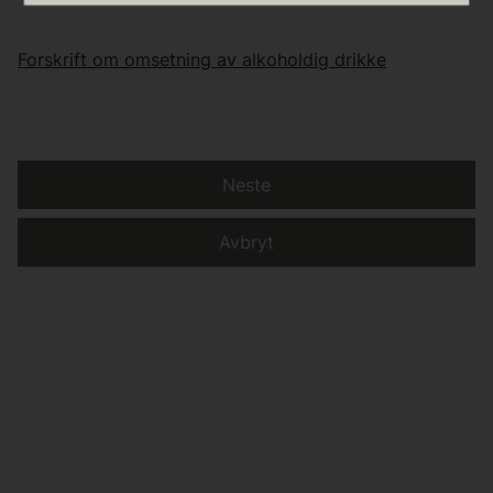
Forskrift om omsetning av alkoholdig drikke
Neste
Avbryt