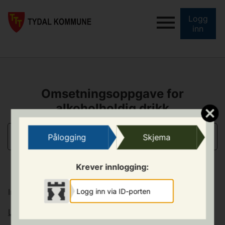
Logg
inn
Omsetningsoppgave for
alkoholholdig drikk
INFORMASJON
Pålogging
Skjema
Krever innlogging:
Informasjon
Logg inn via ID-porten
Lov om omsetning av alkoholdige drikke