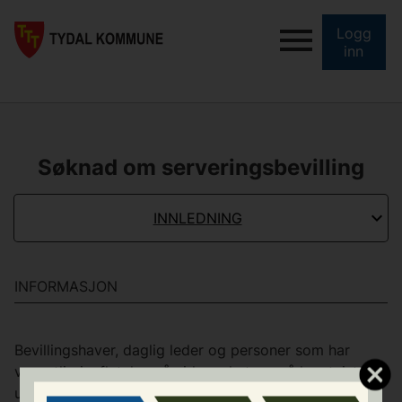
Logg
inn
Søknad om serveringsbevilling
INNLEDNING
INFORMASJON
Bevillingshaver, daglig leder og personer som har
vesentlig innflytelse på virksomheten, må ha utvist
uklanderlig vandel i forhold til straffelovgivningen,